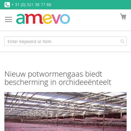
Ga
+ 31 (0) 321 38 77 88
naar
W
de
inhoud
Nieuw potwormengaas biedt
bescherming in orchideeënteelt