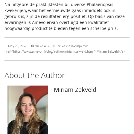
Na uitgebreide praktijktesten bij diverse Phalaenopsis-
kwekerijen, waar het vernieuwde gaas inmiddels ook in
gebruik is, zijn de resultaten erg positief. Op basis van deze
ervaringen is Amevo ervan overtuigd een kwalitatief
hoogwaardig product te bieden tegen een scherpe prijs.
May 26, 2026
|
View: 437
|
By: <a class="mp-info"
href="https://www.amevo.nl/blog/author/miriam-zekveld.html">Miriam Zekveld</a>
About the Author
Miriam Zekveld