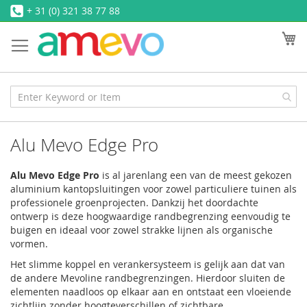
Ga
+ 31 (0) 321 38 77 88
naar
W
de
inhoud
Alu Mevo Edge Pro
Alu Mevo Edge Pro
is al jarenlang een van de meest gekozen
aluminium kantopsluitingen voor zowel particuliere tuinen als
professionele groenprojecten. Dankzij het doordachte
ontwerp is deze hoogwaardige randbegrenzing eenvoudig te
buigen en ideaal voor zowel strakke lijnen als organische
vormen.
Het slimme koppel en verankersysteem is gelijk aan dat van
de andere Mevoline randbegrenzingen. Hierdoor sluiten de
elementen naadloos op elkaar aan en ontstaat een vloeiende
zichtlijn zonder hoogteverschillen of zichtbare