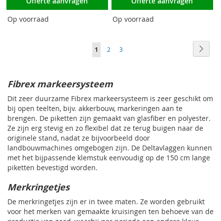
Offerte aanvragen
Offerte aanvragen
Op voorraad
Op voorraad
Pagina
Pagin
Volge
U
Pagina
Pagina
1
2
3
lees
momenteel
Fibrex markeersysteem
pagina
Dit zeer duurzame Fibrex markeersysteem is zeer geschikt om
bij open teelten, bijv. akkerbouw, markeringen aan te
brengen. De piketten zijn gemaakt van glasfiber en polyester.
Ze zijn erg stevig en zo flexibel dat ze terug buigen naar de
originele stand, nadat ze bijvoorbeeld door
landbouwmachines omgebogen zijn. De Deltavlaggen kunnen
met het bijpassende klemstuk eenvoudig op de 150 cm lange
piketten bevestigd worden.
Merkringetjes
De merkringetjes zijn er in twee maten. Ze worden gebruikt
voor het merken van gemaakte kruisingen ten behoeve van de