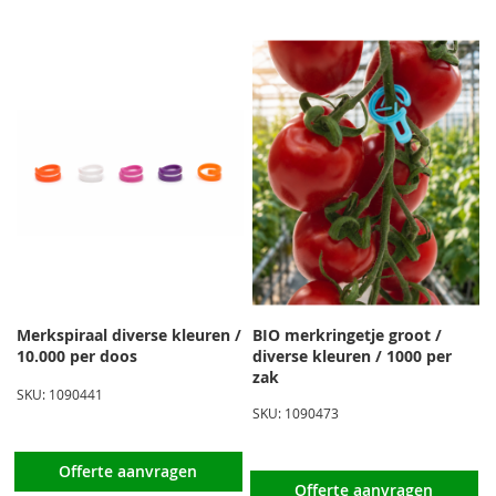
la
so
Merkspiraal diverse kleuren /
BIO merkringetje groot /
10.000 per doos
diverse kleuren / 1000 per
zak
SKU: 1090441
SKU: 1090473
Offerte aanvragen
Offerte aanvragen