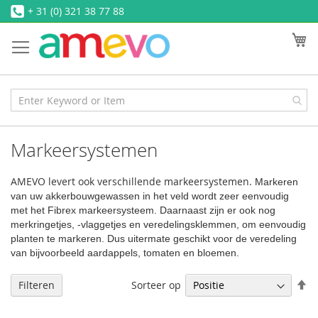
Ga
+ 31 (0) 321 38 77 88
naar
W
de
inhoud
Markeersystemen
AMEVO levert ook verschillende markeersystemen.
Markeren
van uw akkerbouwgewassen in het veld wordt zeer eenvoudig
met het Fibrex markeersysteem.
Daarnaast zijn er ook nog
merkringetjes, -vlaggetjes en veredelingsklemmen, om eenvoudig
planten te markeren. Dus uitermate geschikt voor de veredeling
van bijvoorbeeld aardappels, tomaten en bloemen.
V
Sorteer op
Filteren
h
na