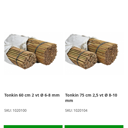
h
na
la
so
Tonkin 60 cm 2 vt Ø 6-8 mm
Tonkin 75 cm 2,5 vt Ø 8-10
mm
SKU: 1020100
SKU: 1020104