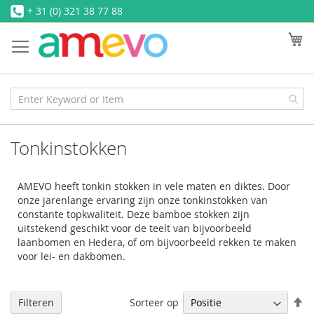
Ga
+ 31 (0) 321 38 77 88
naar
W
de
inhoud
Tonkinstokken
AMEVO heeft tonkin stokken in vele maten en diktes. Door
onze jarenlange ervaring zijn onze tonkinstokken van
constante topkwaliteit. Deze bamboe stokken zijn
uitstekend geschikt voor de teelt van bijvoorbeeld
laanbomen en Hedera, of om bijvoorbeeld rekken te maken
voor lei- en dakbomen.
V
Sorteer op
Filteren