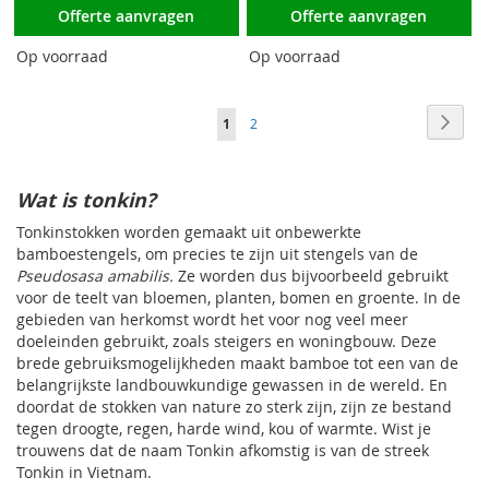
Offerte aanvragen
Offerte aanvragen
Op voorraad
Op voorraad
Pagina
Pagin
Volge
U
Pagina
1
2
lees
momenteel
Wat is tonkin?
pagina
Tonkinstokken worden gemaakt uit onbewerkte
bamboestengels, om precies te zijn uit stengels van de
Pseudosasa amabilis.
Ze worden dus bijvoorbeeld gebruikt
voor de teelt van bloemen, planten, bomen en groente. In de
gebieden van herkomst wordt het voor nog veel meer
doeleinden gebruikt, zoals steigers en woningbouw. Deze
brede gebruiksmogelijkheden maakt bamboe tot een van de
belangrijkste landbouwkundige gewassen in de wereld. En
doordat de stokken van nature zo sterk zijn, zijn ze bestand
tegen droogte, regen, harde wind, kou of warmte. Wist je
trouwens dat de naam Tonkin afkomstig is van de streek
Tonkin in Vietnam.