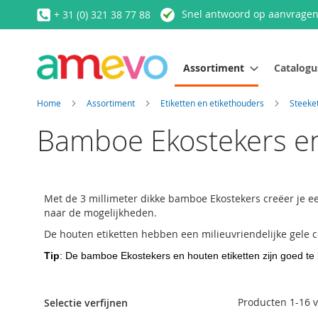
Ga
Snel antwoord op aanvrage
+ 31 (0) 321 38 77 88
naar
de
inhoud
Assortiment
Catalogu
Home
Assortiment
Etiketten en etikethouders
Steeke
Bamboe Ekostekers en
Met de 3 millimeter dikke bamboe Ekostekers creëer je ee
naar de mogelijkheden.
De houten etiketten hebben een milieuvriendelijke gele c
Tip
: De bamboe Ekostekers en houten etiketten zijn goed te
Producten
1
-
16
v
Selectie verfijnen