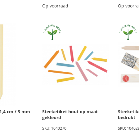
Op voorraad
Op voorr
 1,4 cm / 3 mm
Steeketiket hout op maat
Steeketik
gekleurd
bedrukt
SKU: 1040270
SKU: 10402