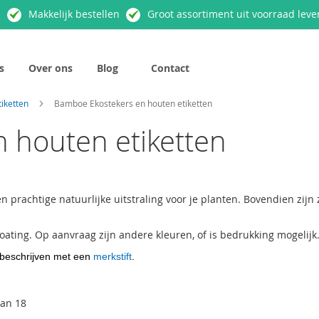
n
Makkelijk bestellen
Groot assortiment uit voorraad leve
s
Over ons
Blog
Contact
tiketten
Bamboe Ekostekers en houten etiketten
 houten etiketten
n prachtige natuurlijke uitstraling voor je planten. Bovendien zijn
oating. Op aanvraag zijn andere kleuren, of is bedrukking mogelijk
 beschrijven met een
merkstift
.
an
18