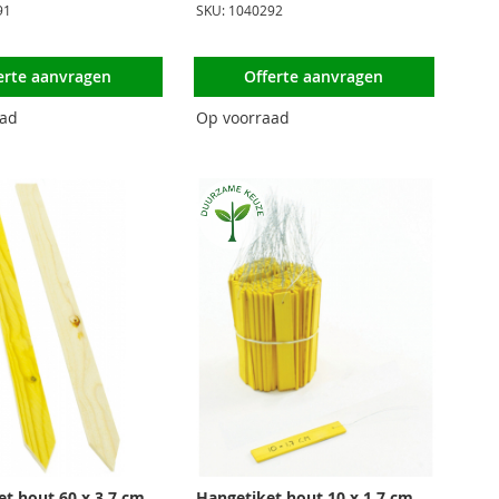
91
SKU: 1040292
erte aanvragen
Offerte aanvragen
aad
Op voorraad
et hout 60 x 3,7 cm
Hangetiket hout 10 x 1,7 cm