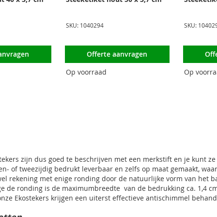
SKU: 1040294
SKU: 10402
aanvragen
Offerte aanvragen
Off
Op voorraad
Op voorr
 pagina
na
ende
kers zijn dus goed te beschrijven met een merkstift en je kunt ze 
en- of tweezijdig bedrukt leverbaar en zelfs op maat gemaakt, waar
l rekening met enige ronding door de natuurlijke vorm van het ba
e de ronding is de maximumbreedte van de bedrukking ca. 1,4 cm. 
onze Ekostekers krijgen een uiterst effectieve antischimmel behand