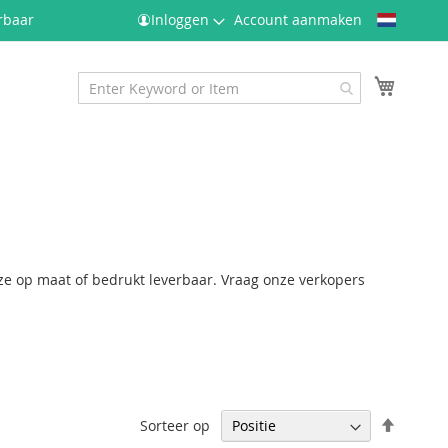
Taal
rbaar
Inloggen
Account aanmaken
Winkel
 ze op maat of bedrukt leverbaar. Vraag onze verkopers
.
Van
Sorteer op
hoog