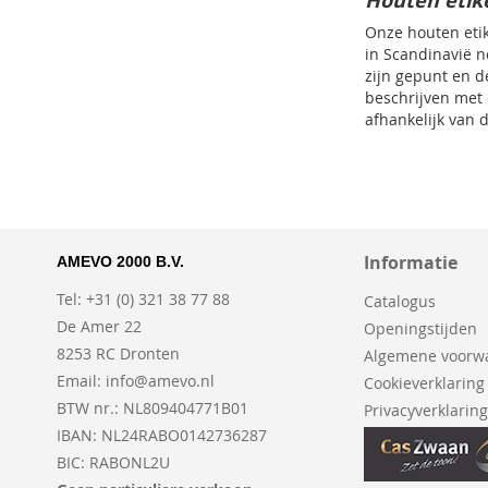
Houten etik
Onze houten eti
in Scandinavië n
zijn gepunt en de
beschrijven met 
afhankelijk van d
Informatie
AMEVO 2000 B.V.
Tel: +31 (0) 321 38 77 88
Catalogus
De Amer 22
Openingstijden
8253 RC Dronten
Algemene voorw
Email:
info@amevo.nl
Cookieverklaring
BTW nr.: NL809404771B01
Privacyverklarin
IBAN: NL24RABO0142736287
BIC: RABONL2U