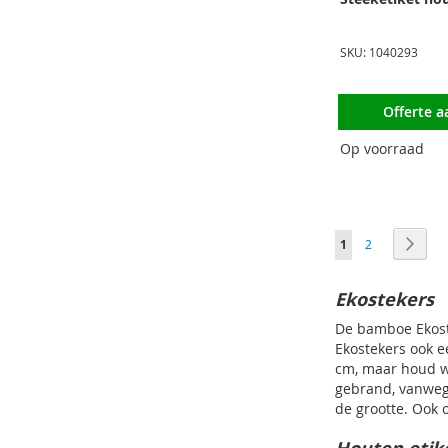
SKU: 1040293
Offerte 
Op voorraad
Pagina
U lees momenteel
Pagina
Pagi
Volg
1
2
Ekostekers
De bamboe Ekoste
Ekostekers ook e
cm, maar houd we
gebrand, vanweg
de grootte. Ook 