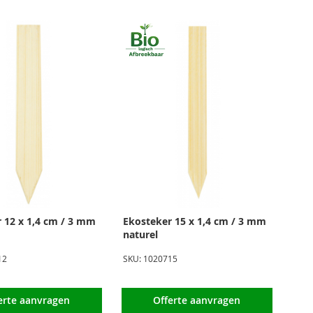
naar
laag
sortere
 12 x 1,4 cm / 3 mm
Ekosteker 15 x 1,4 cm / 3 mm
naturel
12
SKU: 1020715
erte aanvragen
Offerte aanvragen