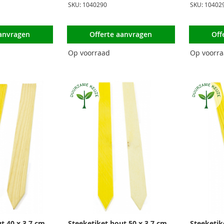
SKU: 1040290
SKU: 10402
aanvragen
Offerte aanvragen
Off
Op voorraad
Op voorr
t 40 x 3,7 cm
Steeketiket hout 50 x 3,7 cm
Steeketik