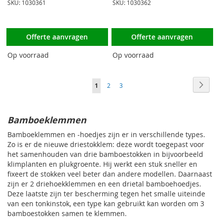
SKU: 1030361
SKU: 1030362
Offerte aanvragen
Offerte aanvragen
Op voorraad
Op voorraad
Pagina
Pagin
Volge
U
Pagina
Pagina
1
2
3
lees
momenteel
Bamboeklemmen
pagina
Bamboeklemmen en -hoedjes zijn er in verschillende types.
Zo is er de nieuwe driestokklem: deze wordt toegepast voor
het samenhouden van drie bamboestokken in bijvoorbeeld
klimplanten en plukgroente. Hij werkt een stuk sneller en
fixeert de stokken veel beter dan andere modellen. Daarnaast
zijn er 2 driehoekklemmen en een drietal bamboehoedjes.
Deze laatste zijn ter bescherming tegen het smalle uiteinde
van een tonkinstok, een type kan gebruikt kan worden om 3
bamboestokken samen te klemmen.