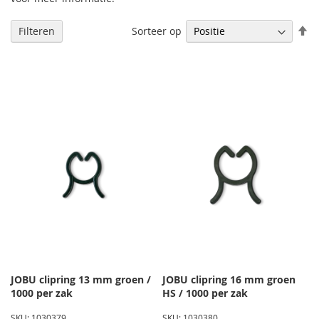
V
Sorteer op
Filteren
h
na
la
so
JOBU clipring 13 mm groen /
JOBU clipring 16 mm groen
1000 per zak
HS / 1000 per zak
SKU: 1030379
SKU: 1030380