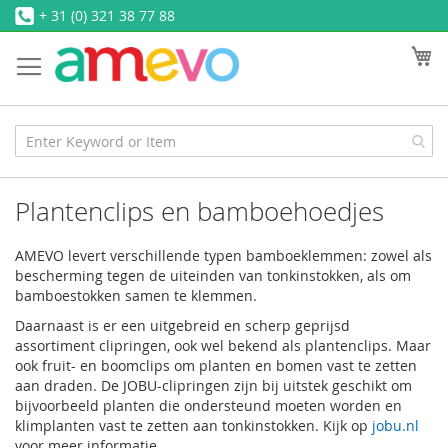
Ga
+ 31 (0) 321 38 77 88
naar
W
de
inhoud
Plantenclips en bamboehoedjes
AMEVO levert verschillende typen bamboeklemmen: zowel als
bescherming tegen de uiteinden van tonkinstokken, als om
bamboestokken samen te klemmen.
Daarnaast is er een uitgebreid en scherp geprijsd
assortiment clipringen, ook wel bekend als plantenclips. Maar
ook fruit- en boomclips om planten en bomen vast te zetten
aan draden. De JOBU-clipringen zijn bij uitstek geschikt om
bijvoorbeeld planten die ondersteund moeten worden en
klimplanten vast te zetten aan tonkinstokken. Kijk op
jobu.nl
voor meer informatie.