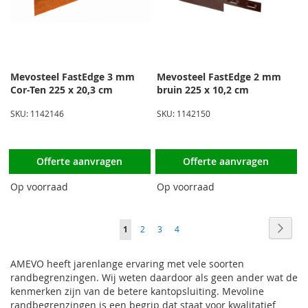
Mevosteel FastEdge 3 mm
Mevosteel FastEdge 2 mm
Cor-Ten 225 x 20,3 cm
bruin 225 x 10,2 cm
SKU: 1142146
SKU: 1142150
Offerte aanvragen
Offerte aanvragen
Op voorraad
Op voorraad
Pagina
Pagin
Volge
U
Pagina
Pagina
Pagina
1
2
3
4
lees
AMEVO heeft jarenlange ervaring met vele soorten
momenteel
randbegrenzingen. Wij weten daardoor als geen ander wat de
kenmerken zijn van de betere kantopsluiting. Mevoline
pagina
randbegrenzingen is een begrip dat staat voor kwalitatief