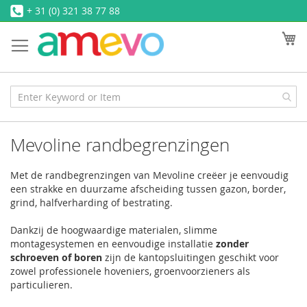
Ga
+ 31 (0) 321 38 77 88
naar
W
de
inhoud
Mevoline randbegrenzingen
Met de randbegrenzingen van Mevoline creëer je eenvoudig
een strakke en duurzame afscheiding tussen gazon, border,
grind, halfverharding of bestrating.
Dankzij de hoogwaardige materialen, slimme
montagesystemen en eenvoudige installatie
zonder
schroeven of boren
zijn de kantopsluitingen geschikt voor
zowel professionele hoveniers, groenvoorzieners als
particulieren.