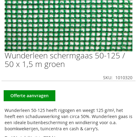
Wunderleen schermgaas 50-125 /
Ga
naar
50 x 1,5 m groen
het
begin
SKU
1010320
van
de
afbeeldingen-
Offerte aanvragen
gallerij
Wunderleen 50-125 heeft rijgogen en weegt 125 g/m², het
heeft een schaduwwerking van circa 50%. Wunderleen gaas is
een ideale buitenbescherming en windkering voor o.a.
boomkwekerijen, tuincentra en cash & carry’s.