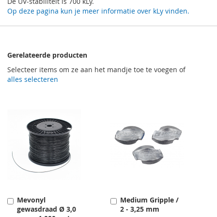
De UV-stabiliteit is 700 kLy.
Op deze pagina kun je meer informatie over kLy vinden.
Gerelateerde producten
Selecteer items om ze aan het mandje toe te voegen of
alles selecteren
Mevonyl
Medium Gripple /
Toevoegen
Toevoegen
gewasdraad Ø 3,0
2 - 3,25 mm