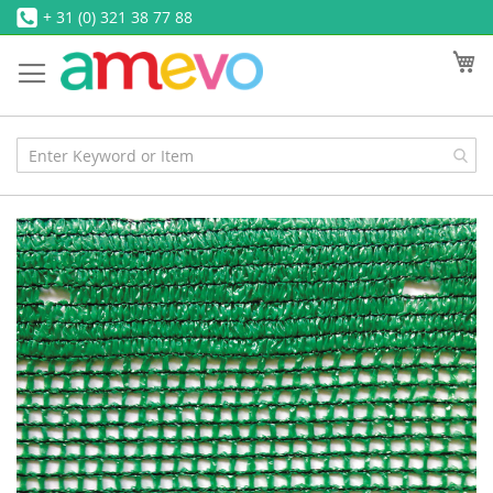
Ga
+ 31 (0) 321 38 77 88
naar
W
de
inhoud
Ga
naar
het
einde
van
de
afbeeldingen-
gallerij