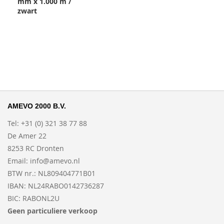
mm x 1.000 m /
zwart
AMEVO 2000 B.V.
Tel: +31 (0) 321 38 77 88
De Amer 22
8253 RC Dronten
Email:
info@amevo.nl
BTW nr.: NL809404771B01
IBAN: NL24RABO0142736287
BIC: RABONL2U
Geen particuliere verkoop