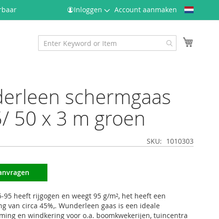
Taal
rbaar
Inloggen
Account aanmaken
Winkel
erleen schermgaas
/ 50 x 3 m groen
SKU
1010303
aanvragen
95 heeft rijgogen en weegt 95 g/m², het heeft een
 van circa 45%,. Wunderleen gaas is een ideale
ing en windkering voor o.a. boomkwekerijen, tuincentra