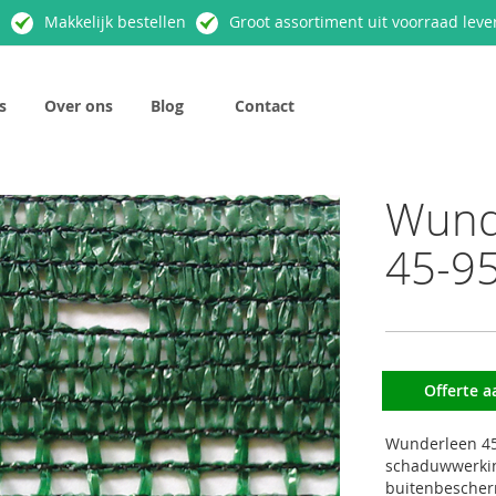
n
Makkelijk bestellen
Groot assortiment uit voorraad leve
s
Over ons
Blog
Contact
Wund
45-95
Offerte 
Wunderleen 45-
schaduwwerking
buitenbescherm