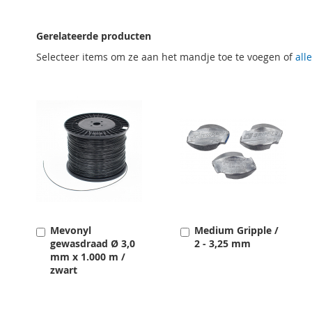
naar
het
Gerelateerde producten
begin
van
Selecteer items om ze aan het mandje toe te voegen of
all
de
afbeeldingen-
gallerij
Mevonyl
Medium Gripple /
Toevoegen
Toevoegen
gewasdraad Ø 3,0
2 - 3,25 mm
mm x 1.000 m /
zwart