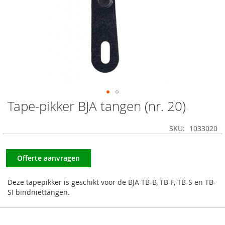
Tape-pikker BJA tangen (nr. 20)
Ga
naar
het
SKU
1033020
begin
van
de
Offerte aanvragen
afbeeldingen-
gallerij
Deze tapepikker is geschikt voor de BJA TB-B, TB-F, TB-S en TB-
SI bindniettangen.