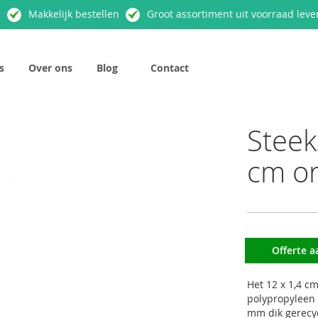
n
Makkelijk bestellen
Groot assortiment uit voorraad leve
s
Over ons
Blog
Contact
Steek
cm or
Offerte 
Het 12 x 1,4 cm
polypropyleen 
mm dik gerecyc