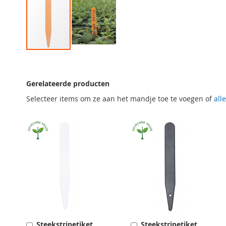
Ga
naar
het
Gerelateerde producten
begin
van
Selecteer items om ze aan het mandje toe te voegen of
all
de
afbeeldingen-
gallerij
Steekstripetiket
Steekstripetiket
Toevoegen
Toevoegen