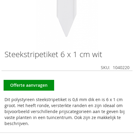
Steekstripetiket 6 x 1 cm wit
Ga
naar
het
SKU
1040220
begin
van
de
Offerte aanvragen
afbeeldingen-
gallerij
Dit polystyreen steekstripetiket is 0,6 mm dik en is 6 x 1 cm
groot. Het heeft ronde, versterkte randen en zijn ideaal om
bijvoorbeeld verschillende prijscategorieën aan te geven bij
vaste planten in een tuincentrum. Ook zijn ze makkelijk te
beschrijven.