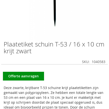
Plaatetiket schuin T-53 / 16 x 10 cm
Ga
naar
krijt zwart
het
begin
SKU
1040583
van
de
afbeeldingen-
Offerte aanvragen
gallerij
Deze zwarte, krijtbare T-53 schuine krijt plaatetiketten zijn
gemaakt van polypropyleen. Ze hebben een totale lengte van
53 cm en een plaat van 16 x 10 cm. Je kunt er makkelijk met
krijt op schrijven doordat de plaat speciaal opgeruwd is, dus
ideaal om bijvoorbeeld prijzen te tonen. Door de schuin