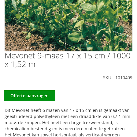
Mevonet 9-maas 17 x 15 cm / 1000
Ga
naar
x 1,52 m
het
begin
SKU
1010409
van
de
afbeeldingen-
Offerte aanvragen
gallerij
Dit Mevonet heeft 6 mazen van 17 x 15 cm en is gemaakt van
geëxtrudeerd polyethyleen met een draaddikte van 0,7-1 mm
m.u.v. de knopen. Het heeft een hoge trekweerstand, is
chemicaliën bestendig en is meerdere malen te gebruiken.
Het Mevonet kan zowel horizontaal, als verticaal worden