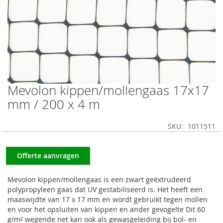
Mevolon kippen/mollengaas 17x17
Ga
naar
mm / 200 x 4 m
het
begin
SKU
1011511
van
de
afbeeldingen-
Offerte aanvragen
gallerij
Mevolon kippen/mollengaas is een zwart geëxtrudeerd
polypropyleen gaas dat UV gestabiliseerd is. Het heeft een
maaswijdte van 17 x 17 mm en wordt gebruikt tegen mollen
en voor het opsluiten van kippen en ander gevogelte Dit 60
g/m² wegende net kan ook als gewasgeleiding bij bol- en