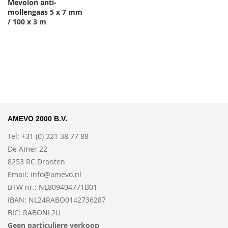
Mevolon anti-
mollengaas 5 x 7 mm
/ 100 x 3 m
AMEVO 2000 B.V.
Tel: +31 (0) 321 38 77 88
De Amer 22
8253 RC Dronten
Email:
info@amevo.nl
BTW nr.: NL809404771B01
IBAN: NL24RABO0142736287
BIC: RABONL2U
Geen particuliere verkoop