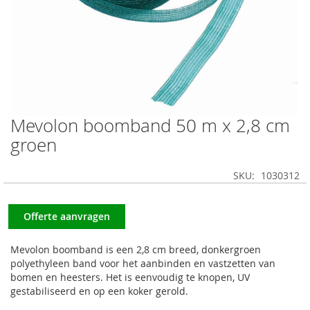
Mevolon boomband 50 m x 2,8 cm
Ga
naar
groen
het
begin
SKU
1030312
van
de
afbeeldingen-
Offerte aanvragen
gallerij
Mevolon boomband is een 2,8 cm breed, donkergroen
polyethyleen band voor het aanbinden en vastzetten van
bomen en heesters. Het is eenvoudig te knopen, UV
gestabiliseerd en op een koker gerold.