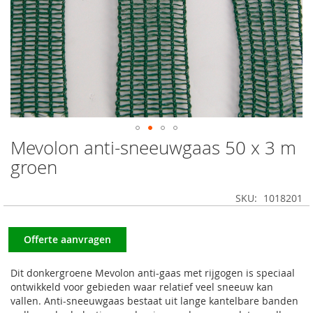
Mevolon anti-sneeuwgaas 50 x 3 m
Ga
naar
groen
het
begin
SKU
1018201
van
de
afbeeldingen-
Offerte aanvragen
gallerij
Dit donkergroene Mevolon anti-gaas met rijgogen is speciaal
ontwikkeld voor gebieden waar relatief veel sneeuw kan
vallen. Anti-sneeuwgaas bestaat uit lange kantelbare banden