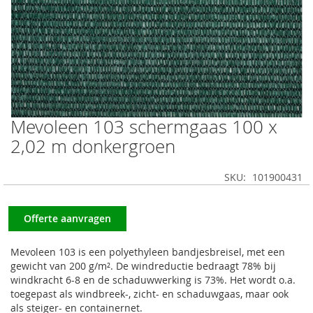
Mevoleen 103 schermgaas 100 x
Ga
naar
2,02 m donkergroen
het
begin
SKU
101900431
van
de
afbeeldingen-
Offerte aanvragen
gallerij
Mevoleen 103 is een polyethyleen bandjesbreisel, met een
gewicht van 200 g/m². De windreductie bedraagt 78% bij
windkracht 6-8 en de schaduwwerking is 73%. Het wordt o.a.
toegepast als windbreek-, zicht- en schaduwgaas, maar ook
als steiger- en containernet.