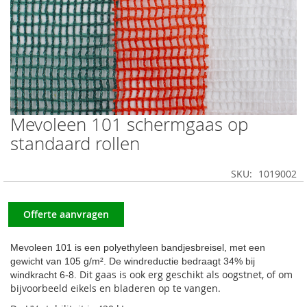
Mevoleen 101 schermgaas op
Ga
naar
standaard rollen
het
begin
SKU
1019002
van
de
afbeeldingen-
Offerte aanvragen
gallerij
Mevoleen 101 is een polyethyleen bandjesbreisel, met een
gewicht van 105 g/m². De windreductie bedraagt 34% bij
Dit gaas is ook erg geschikt als oogstnet, of om
windkracht 6-8.
bijvoorbeeld eikels en bladeren op te vangen.