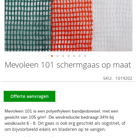
Mevoleen 101 schermgaas op maat
Ga
naar
het
SKU
1019202
begin
van
de
Offerte aanvragen
afbeeldingen-
gallerij
Mevoleen 101 is een polyethyleen bandjesbreisel, met een
gewicht van 105 g/m². De windreductie bedraagt 34% bij
Dit gaas is ook erg geschikt als oogstnet, of
windkracht 6 - 8.
om bijvoorbeeld eikels en bladeren op te vangen.