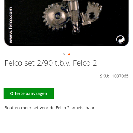
Felco set 2/90 t.b.v. Felco 2
Ga
naar
het
SKU
1037065
begin
van
de
Offerte aanvragen
afbeeldingen-
gallerij
Bout en moer set voor de Felco 2 snoeischaar.