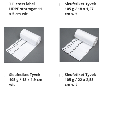
T.T. cross label
Sleufetiket Tyvek
Toevoegen
Toevoegen
HDPE stormgat 11
105 g / 18 x 1,27
x 5 cm wit
cm wit
Sleufetiket Tyvek
Sleufetiket Tyvek
Toevoegen
Toevoegen
105 g / 18 x 1,9 cm
105 g / 22 x 2,55
wit
cm wit