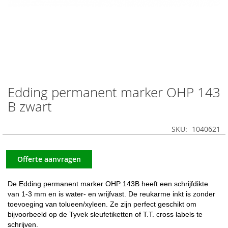
Edding permanent marker OHP 143
Ga
naar
B zwart
het
begin
SKU
1040621
van
de
afbeeldingen-
Offerte aanvragen
gallerij
De Edding permanent marker OHP 143B heeft een schrijfdikte
van 1-3 mm en is water- en wrijfvast. De reukarme inkt is zonder
toevoeging van tolueen/xyleen. Ze zijn perfect geschikt om
bijvoorbeeld op de Tyvek sleufetiketten of T.T. cross labels te
schrijven.