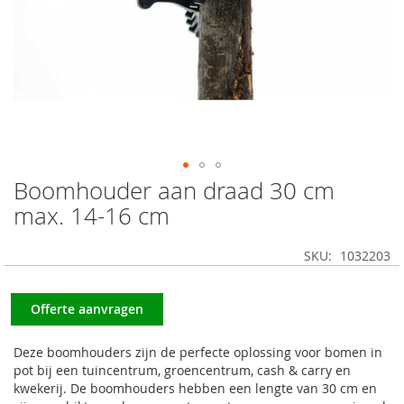
Boomhouder aan draad 30 cm
Ga
naar
max. 14-16 cm
het
begin
SKU
1032203
van
de
afbeeldingen-
Offerte aanvragen
gallerij
Deze boomhouders zijn de perfecte oplossing voor bomen in
pot bij een tuincentrum, groencentrum, cash & carry en
kwekerij. De boomhouders hebben een lengte van 30 cm en