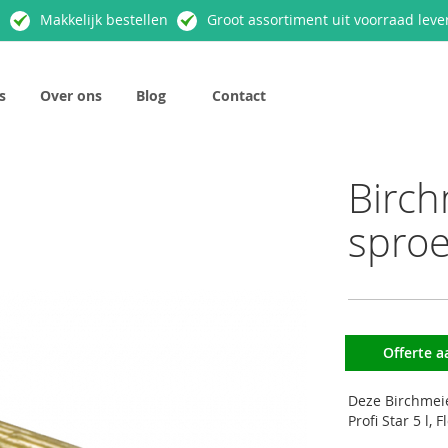
n
Makkelijk bestellen
Groot assortiment uit voorraad leve
s
Over ons
Blog
Contact
Birch
spro
Offerte 
Deze Birchmeie
Profi Star 5 l, 