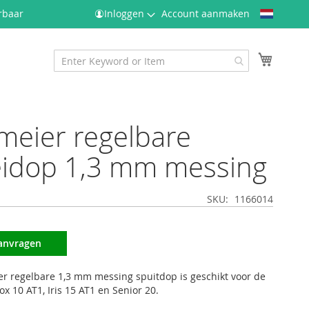
Taal
rbaar
Inloggen
Account aanmaken
Winkel
meier regelbare
eidop 1,3 mm messing
SKU
1166014
aanvragen
r regelbare 1,3 mm messing spuitdop is geschikt voor de
Flox 10 AT1, Iris 15 AT1 en Senior 20.