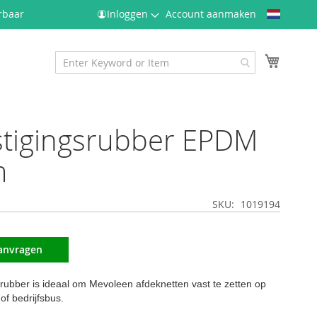
Taal
rbaar
Inloggen
Account aanmaken
Winkel
stigingsrubber EPDM
m
SKU
1019194
aanvragen
srubber is ideaal om Mevoleen afdeknetten vast te zetten op
f bedrijfsbus.