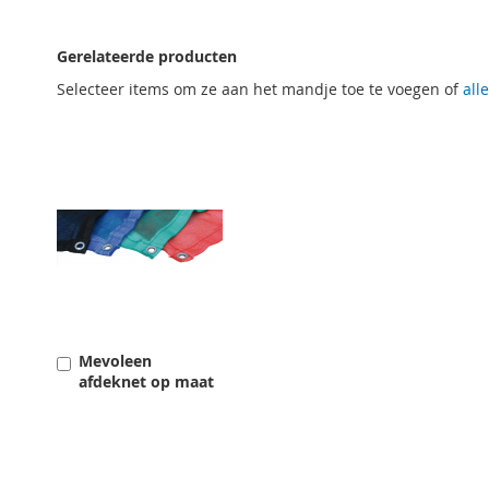
naar
het
Gerelateerde producten
begin
van
Selecteer items om ze aan het mandje toe te voegen of
all
de
afbeeldingen-
gallerij
Mevoleen
Toevoegen
afdeknet op maat