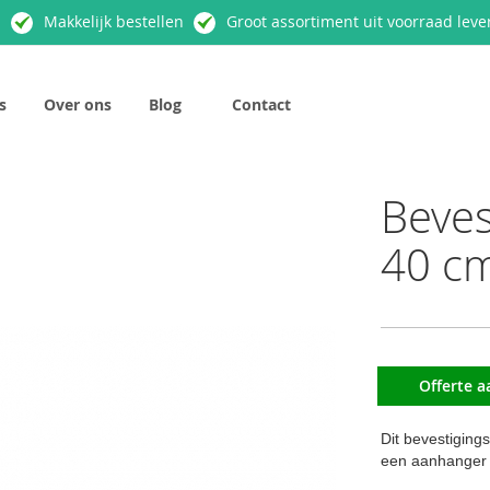
n
Makkelijk bestellen
Groot assortiment uit voorraad leve
s
Over ons
Blog
Contact
Beve
40 c
Offerte 
Dit bevestiging
een aanhanger o