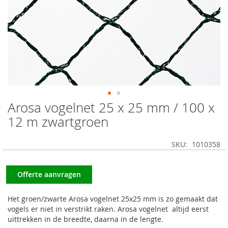
Arosa vogelnet 25 x 25 mm / 100 x
Ga
naar
12 m zwartgroen
het
begin
SKU
1010358
van
de
afbeeldingen-
Offerte aanvragen
gallerij
Het groen/zwarte Arosa vogelnet 25x25 mm is zo gemaakt dat
vogels er niet in verstrikt raken. Arosa vogelnet altijd eerst
uittrekken in de breedte, daarna in de lengte.