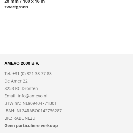
20 mm / 100 x 16 m
zwartgroen
AMEVO 2000 B.V.
Tel: +31 (0) 321 38 77 88
De Amer 22
8253 RC Dronten
Email:
info@amevo.nl
BTW nr.: NL809404771B01
IBAN: NL24RABO0142736287
BIC: RABONL2U
Geen particuliere verkoop