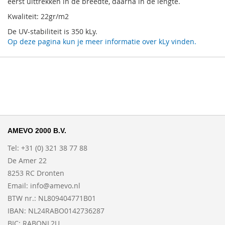
eerst uittrekken in de breedte, daarna in de lengte.
Kwaliteit: 22gr/m2
De UV-stabiliteit is 350 kLy.
Op deze pagina kun je meer informatie over kLy vinden.
AMEVO 2000 B.V.
Tel: +31 (0) 321 38 77 88
De Amer 22
8253 RC Dronten
Email:
info@amevo.nl
BTW nr.: NL809404771B01
IBAN: NL24RABO0142736287
BIC: RABONL2U