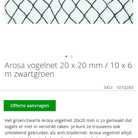
Arosa vogelnet 20 x 20 mm / 10 x 6
Ga
naar
m zwartgroen
het
begin
SKU
1010283
van
de
afbeeldingen-
Offerte aanvragen
gallerij
Het groen/zwarte Arosa vogelnet 20x20 mm is zo gemaakt dat
vogels er niet in verstrikt raken. Je kunt ze trouwens ook
uitstekend gebruiken als anti-bladernet. Arosa vogelnet altijd